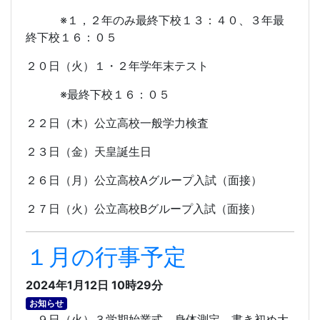
※１，２年のみ最終下校１３：４０、３年最
終下校１６：０５
２０日（火）１・２年学年末テスト
※最終下校１６：０５
２２日（木）公立高校一般学力検査
２３日（金）天皇誕生日
２６日（月）公立高校
A
グループ入試（面接）
２７日（火）公立高校
B
グループ入試（面接）
１月の行事予定
2024年1月12日 10時29分
お知らせ
９日（火）３学期始業式、身体測定、書き初め大