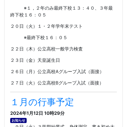
※１，２年のみ最終下校１３：４０、３年最
終下校１６：０５
２０日（火）１・２年学年末テスト
※最終下校１６：０５
２２日（木）公立高校一般学力検査
２３日（金）天皇誕生日
２６日（月）公立高校
A
グループ入試（面接）
２７日（火）公立高校
B
グループ入試（面接）
１月の行事予定
2024年1月12日 10時29分
お知らせ
９日（火）３学期始業式、身体測定、書き初め大