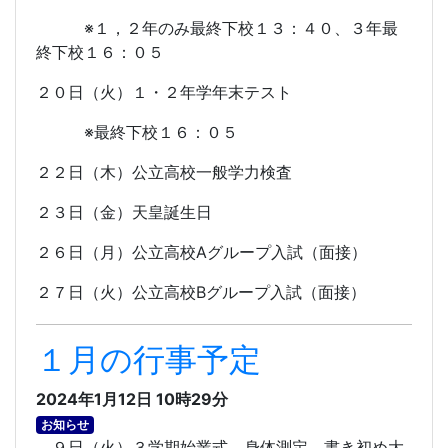
※１，２年のみ最終下校１３：４０、３年最
終下校１６：０５
２０日（火）１・２年学年末テスト
※最終下校１６：０５
２２日（木）公立高校一般学力検査
２３日（金）天皇誕生日
２６日（月）公立高校
A
グループ入試（面接）
２７日（火）公立高校
B
グループ入試（面接）
１月の行事予定
2024年1月12日 10時29分
お知らせ
９日（火）３学期始業式、身体測定、書き初め大