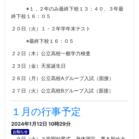
※１，２年のみ最終下校１３：４０、３年最
終下校１６：０５
２０日（火）１・２年学年末テスト
※最終下校１６：０５
２２日（木）公立高校一般学力検査
２３日（金）天皇誕生日
２６日（月）公立高校
A
グループ入試（面接）
２７日（火）公立高校
B
グループ入試（面接）
１月の行事予定
2024年1月12日 10時29分
お知らせ
９日（火）３学期始業式、身体測定、書き初め大