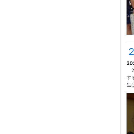
20
す
生