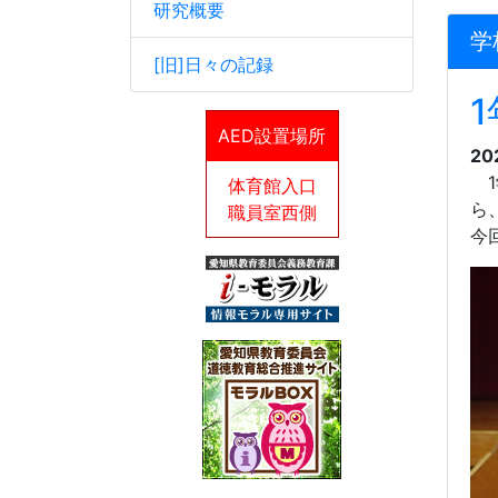
研究概要
学
[旧]日々の記録
AED設置場所
20
1
体育館入口
ら
職員室西側
今