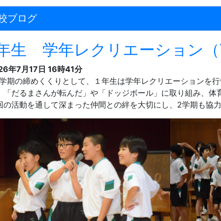
校ブログ
1年生 学年レクリエーション（7
26年7月17日 16時41分
学期の締めくくりとして、１年生は学年レクリエーションを行
、「だるまさんが転んだ」や「ドッジボール」に取り組み、体
回の活動を通して深まった仲間との絆を大切にし、
2
学期も協