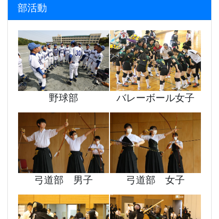
部活動
野球部
バレーボール女子
弓道部 男子
弓道部 女子