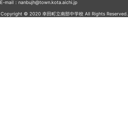
E-mail：nanbujh@town.kota.aichi.jp
Copyright © 2020 幸田町立南部中学校 All Rights Reserved.