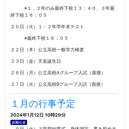
※１，２年のみ最終下校１３：４０、３年最
終下校１６：０５
２０日（火）１・２年学年末テスト
※最終下校１６：０５
２２日（木）公立高校一般学力検査
２３日（金）天皇誕生日
２６日（月）公立高校
A
グループ入試（面接）
２７日（火）公立高校
B
グループ入試（面接）
１月の行事予定
2024年1月12日 10時29分
お知らせ
９日（火）３学期始業式、身体測定、書き初め大