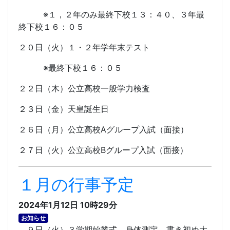
※１，２年のみ最終下校１３：４０、３年最
終下校１６：０５
２０日（火）１・２年学年末テスト
※最終下校１６：０５
２２日（木）公立高校一般学力検査
２３日（金）天皇誕生日
２６日（月）公立高校
A
グループ入試（面接）
２７日（火）公立高校
B
グループ入試（面接）
１月の行事予定
2024年1月12日 10時29分
お知らせ
９日（火）３学期始業式、身体測定、書き初め大