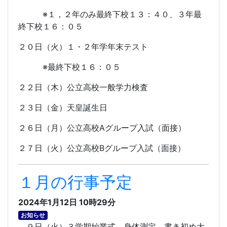
※１，２年のみ最終下校１３：４０、３年最
終下校１６：０５
２０日（火）１・２年学年末テスト
※最終下校１６：０５
２２日（木）公立高校一般学力検査
２３日（金）天皇誕生日
２６日（月）公立高校
A
グループ入試（面接）
２７日（火）公立高校
B
グループ入試（面接）
１月の行事予定
2024年1月12日 10時29分
お知らせ
９日（火）３学期始業式、身体測定、書き初め大