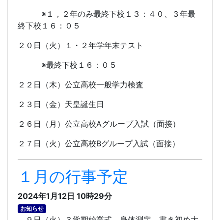
※１，２年のみ最終下校１３：４０、３年最
終下校１６：０５
２０日（火）１・２年学年末テスト
※最終下校１６：０５
２２日（木）公立高校一般学力検査
２３日（金）天皇誕生日
２６日（月）公立高校
A
グループ入試（面接）
２７日（火）公立高校
B
グループ入試（面接）
１月の行事予定
2024年1月12日 10時29分
お知らせ
９日（火）３学期始業式、身体測定、書き初め大