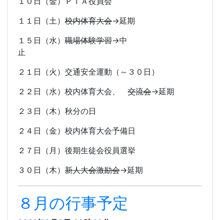
１０日（金）ＰＴＡ役員会
１１日（土）
校内体育大会
→延期
１５日（水）
職場体験学習
→中
止
２１日（火）交通安全運動（～３０日）
２２日（水）校内体育大会、
交流会
→延期
２３日（木）秋分の日
２４日（金）校内体育大会予備日
２７日（月）後期生徒会役員選挙
３０日（木）
新人大会激励会
→延期
８月の行事予定