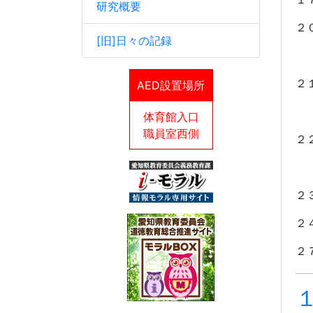
研究概要
２
[旧]日々の記録
※
２
AED設置場所
※
体育館入口
職員室西側
２
※
２
２
２