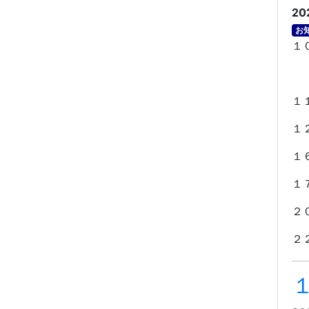
20
お
１
※
１
１
１
１
２
２