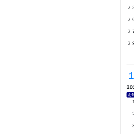
２
２
２
２
※
20
お
１
２
３