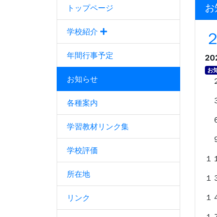
お
トップページ
学校紹介
年間行事予定
20
お
お知らせ
２
３
各種案内
６
学習教材リンク集
９
学校評価
１
所在地
１
１
リンク
１