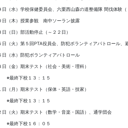
日（水）学校保健委員会、六栗西山森の道整備隊 間伐体験（
０日（木）授業参観 南中ソーラン披露
３日（日）部活動停止（～２２日）
５日（火）第５回
PTA
役員会、防犯ボランティアパトロール、
６日（水）防犯ボランティアパトロール
８日（金）期末テスト（社会・美術・理科）
最終下校１３：１５
１日（月）期末テスト（保体・英語・技家）
最終下校１３：１５
２日（火）期末テスト（数学・音楽・国語）、通学団会
最終下校１６：０５