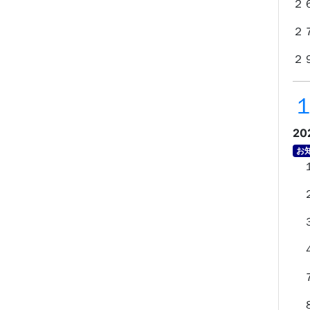
２
２
２
20
お
１
２
３
４
７
８