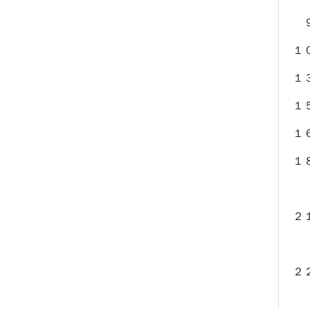
９
１
１
１
１
１
※
２
※
２
※