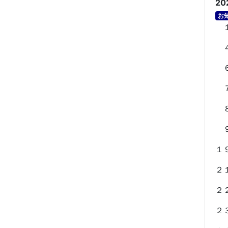
20
お
１
４
６
７
８
９
１
２
２
２