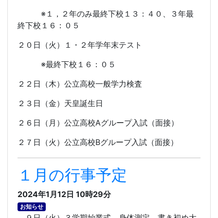
※１，２年のみ最終下校１３：４０、３年最
終下校１６：０５
２０日（火）１・２年学年末テスト
※最終下校１６：０５
２２日（木）公立高校一般学力検査
２３日（金）天皇誕生日
２６日（月）公立高校
A
グループ入試（面接）
２７日（火）公立高校
B
グループ入試（面接）
１月の行事予定
2024年1月12日 10時29分
お知らせ
９日（火）３学期始業式、身体測定、書き初め大