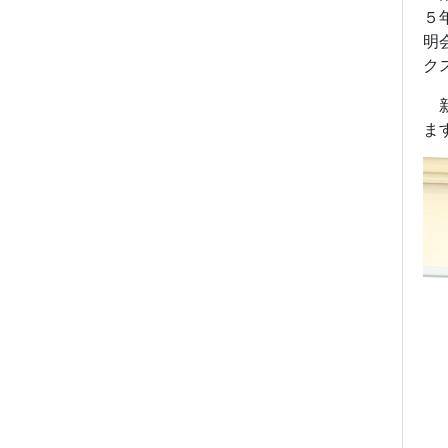
５
明
ク
新
ま