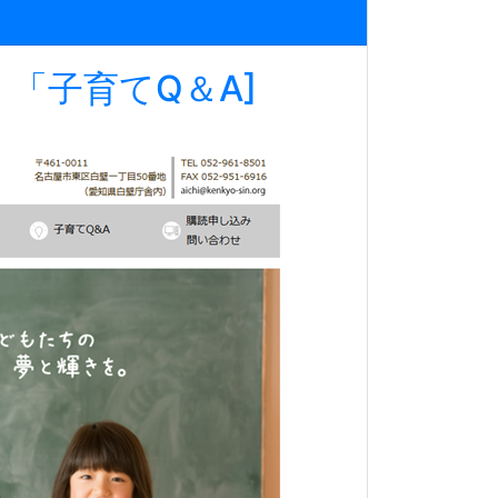
「子育てQ＆A]