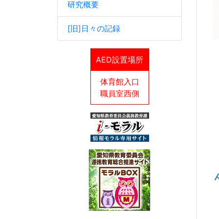
研究概要
[旧]日々の記録
愛
AED設置場所
U
体育館入口
職員室西側