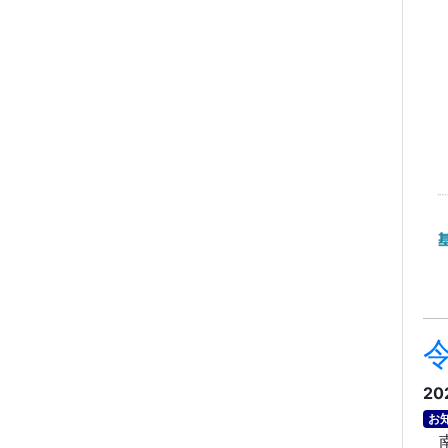
20
お
南