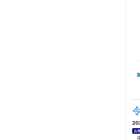
20
お
南