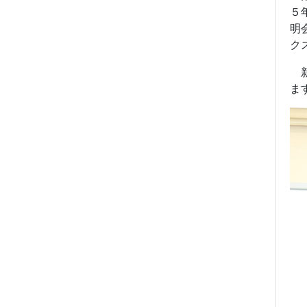
５
明
ク
新
ま