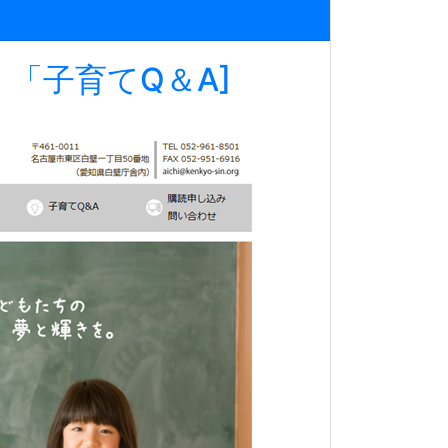
「子育てQ＆A]