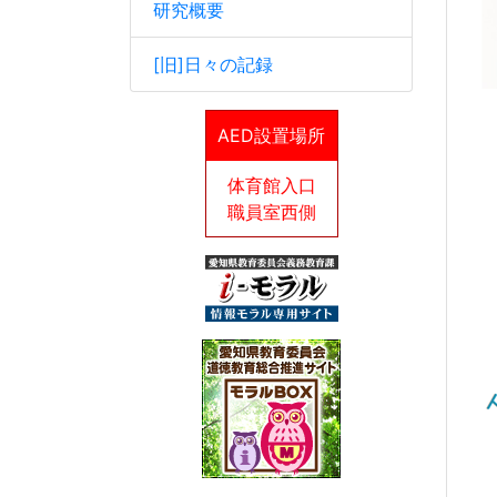
研究概要
[旧]日々の記録
愛
AED設置場所
U
体育館入口
職員室西側