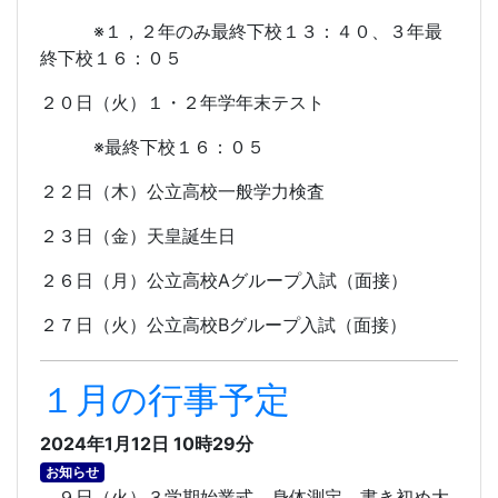
※１，２年のみ最終下校１３：４０、３年最
終下校１６：０５
２０日（火）１・２年学年末テスト
※最終下校１６：０５
２２日（木）公立高校一般学力検査
２３日（金）天皇誕生日
２６日（月）公立高校
A
グループ入試（面接）
２７日（火）公立高校
B
グループ入試（面接）
１月の行事予定
2024年1月12日 10時29分
お知らせ
９日（火）３学期始業式、身体測定、書き初め大