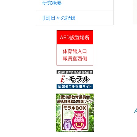
研究概要
[旧]日々の記録
愛
AED設置場所
U
体育館入口
職員室西側