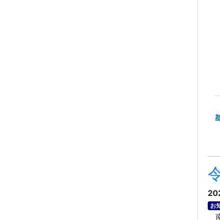
20
お
南