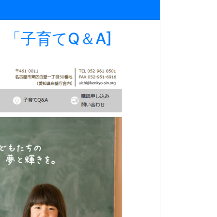
「子育てQ＆A]