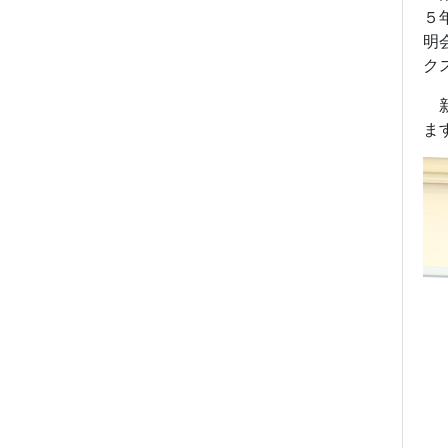
５
明
ク
新
ま