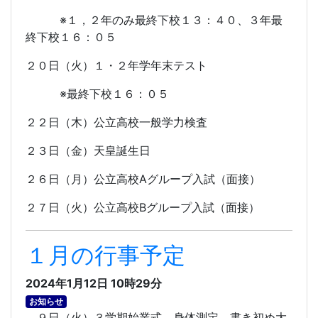
※１，２年のみ最終下校１３：４０、３年最
終下校１６：０５
２０日（火）１・２年学年末テスト
※最終下校１６：０５
２２日（木）公立高校一般学力検査
２３日（金）天皇誕生日
２６日（月）公立高校
A
グループ入試（面接）
２７日（火）公立高校
B
グループ入試（面接）
１月の行事予定
2024年1月12日 10時29分
お知らせ
９日（火）３学期始業式、身体測定、書き初め大