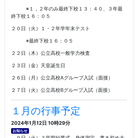
※１，２年のみ最終下校１３：４０、３年最
終下校１６：０５
２０日（火）１・２年学年末テスト
※最終下校１６：０５
２２日（木）公立高校一般学力検査
２３日（金）天皇誕生日
２６日（月）公立高校
A
グループ入試（面接）
２７日（火）公立高校
B
グループ入試（面接）
１月の行事予定
2024年1月12日 10時29分
お知らせ
９日（火）３学期始業式、身体測定、書き初め大