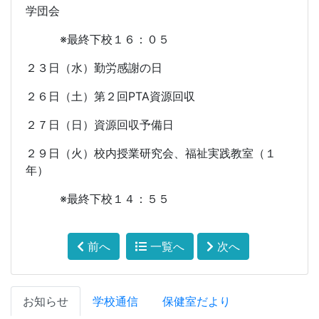
学団会
※最終下校１６：０５
２３日（水）勤労感謝の日
２６日（土）第２回
PTA
資源回収
２７日（日）資源回収予備日
２９日（火）校内授業研究会、福祉実践教室（１
年）
※最終下校１４：５５
前へ
一覧へ
次へ
お知らせ
学校通信
保健室だより