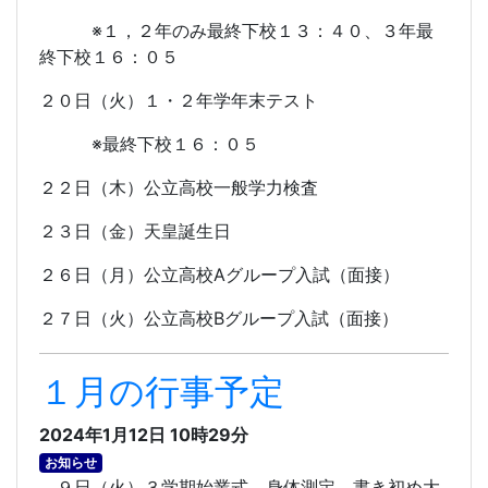
※１，２年のみ最終下校１３：４０、３年最
終下校１６：０５
２０日（火）１・２年学年末テスト
※最終下校１６：０５
２２日（木）公立高校一般学力検査
２３日（金）天皇誕生日
２６日（月）公立高校
A
グループ入試（面接）
２７日（火）公立高校
B
グループ入試（面接）
１月の行事予定
2024年1月12日 10時29分
お知らせ
９日（火）３学期始業式、身体測定、書き初め大