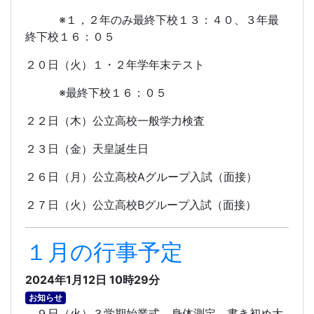
※１，２年のみ最終下校１３：４０、３年最
終下校１６：０５
２０日（火）１・２年学年末テスト
※最終下校１６：０５
２２日（木）公立高校一般学力検査
２３日（金）天皇誕生日
２６日（月）公立高校
A
グループ入試（面接）
２７日（火）公立高校
B
グループ入試（面接）
１月の行事予定
2024年1月12日 10時29分
お知らせ
９日（火）３学期始業式、身体測定、書き初め大