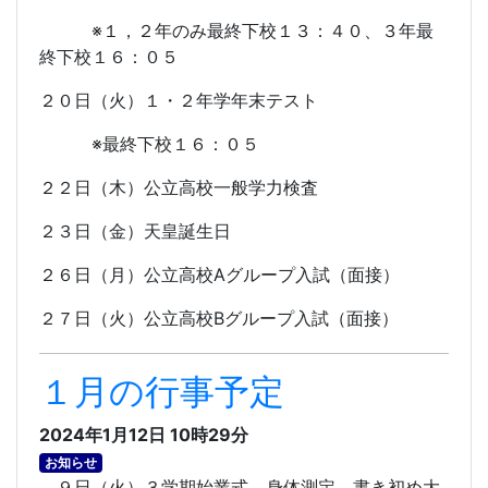
※１，２年のみ最終下校１３：４０、３年最
終下校１６：０５
２０日（火）１・２年学年末テスト
※最終下校１６：０５
２２日（木）公立高校一般学力検査
２３日（金）天皇誕生日
２６日（月）公立高校
A
グループ入試（面接）
２７日（火）公立高校
B
グループ入試（面接）
１月の行事予定
2024年1月12日 10時29分
お知らせ
９日（火）３学期始業式、身体測定、書き初め大