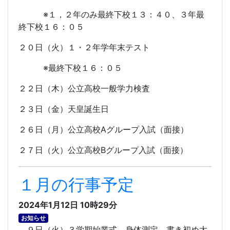
※１，２年のみ最終下校１３：４０、３年最
終下校１６：０５
２０日（火）１・２年学年末テスト
※最終下校１６：０５
２２日（木）公立高校一般学力検査
２３日（金）天皇誕生日
２６日（月）公立高校
A
グループ入試（面接）
２７日（火）公立高校
B
グループ入試（面接）
１月の行事予定
2024年1月12日 10時29分
お知らせ
９日（火）３学期始業式、身体測定、書き初め大