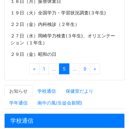
１８日（月）振替休業日
１９日（火）全国学力・学習状況調査
(
３年生
)
２２日（金）内科検診（２年生）
２７日（水）岡崎学力検査
(
３年生
)
、オリエンテー
ション（１年生）
２９日（金）昭和の日
«
1
...
5
...
9
»
お知らせ
学校通信
保健室だより
学年通信
南中の風(生徒会新聞)
学校通信