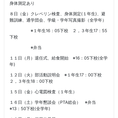
身体測定あり
８日（金）クレペリン検査、身体測定
(
１年生
)
、避
難訓練、通学団会、学級・学年写真撮影（全学年）
※１年生
16
：
05
下校 ２，３年生
17
：
55
下校
※弁当
１１日（月）退任式、給食開始 ※
16
：
05
下校
(
全学
年
)
１２日（火）部活動説明会 ※１年生
17
：
00
下校
２，３年生
18
：
00
下校
１５日（金）心電図検査（１年生）
１６日（土）学年懇談会（
PTA
総会） ※弁当
※
13
：
50
下校
(
全学年
)