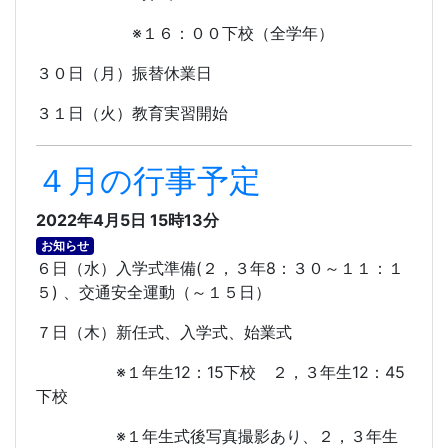
※１６：００下校（全学年）
３０日（月）振替休業日
３１日（火）教育実習開始
４月の行事予定
2022年4月5日 15時13分
お知らせ
６日（水）入学式準備
(
２，３年
8
：３０～１１：１
５
)
、交通安全運動（～１５日）
７日（木）新任式、入学式、始業式
※１年生
12
：
15
下校 ２，３年生
12
：
45
下校
※１年生式後写真撮影あり、２，３年生