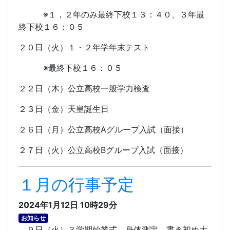
※１，２年のみ最終下校１３：４０、３年最
終下校１６：０５
２０日（火）１・２年学年末テスト
※最終下校１６：０５
２２日（木）公立高校一般学力検査
２３日（金）天皇誕生日
２６日（月）公立高校
A
グループ入試（面接）
２７日（火）公立高校
B
グループ入試（面接）
１月の行事予定
2024年1月12日 10時29分
お知らせ
９日（火）３学期始業式、身体測定、書き初め大