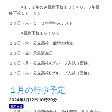
※１，２年のみ最終下校１３：４０、３年最
終下校１６：０５
２０日（火）１・２年学年末テスト
※最終下校１６：０５
２２日（木）公立高校一般学力検査
２３日（金）天皇誕生日
２６日（月）公立高校
A
グループ入試（面接）
２７日（火）公立高校
B
グループ入試（面接）
１月の行事予定
2024年1月12日 10時29分
お知らせ
９日（火）３学期始業式、身体測定、書き初め大