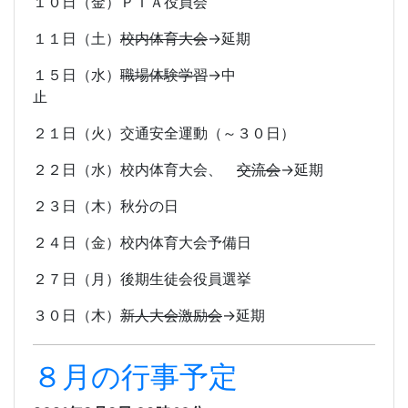
１０日（金）ＰＴＡ役員会
１１日（土）
校内体育大会
→延期
１５日（水）
職場体験学習
→中
止
２１日（火）交通安全運動（～３０日）
２２日（水）校内体育大会、
交流会
→延期
２３日（木）秋分の日
２４日（金）校内体育大会予備日
２７日（月）後期生徒会役員選挙
３０日（木）
新人大会激励会
→延期
８月の行事予定