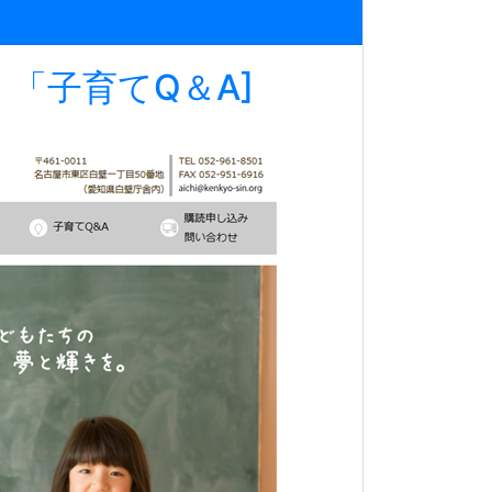
「子育てQ＆A]