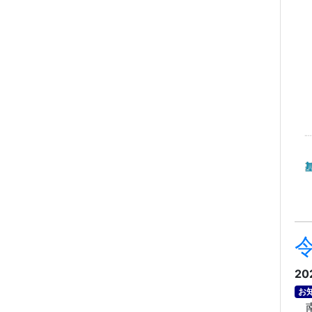
20
お
南