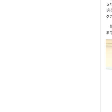
５
明
ク
新
ま