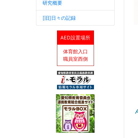
研究概要
[旧]日々の記録
愛
AED設置場所
U
体育館入口
職員室西側