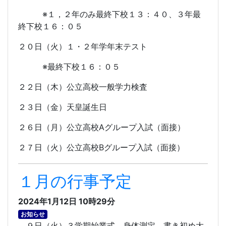
※１，２年のみ最終下校１３：４０、３年最
終下校１６：０５
２０日（火）１・２年学年末テスト
※最終下校１６：０５
２２日（木）公立高校一般学力検査
２３日（金）天皇誕生日
２６日（月）公立高校
A
グループ入試（面接）
２７日（火）公立高校
B
グループ入試（面接）
１月の行事予定
2024年1月12日 10時29分
お知らせ
９日（火）３学期始業式、身体測定、書き初め大