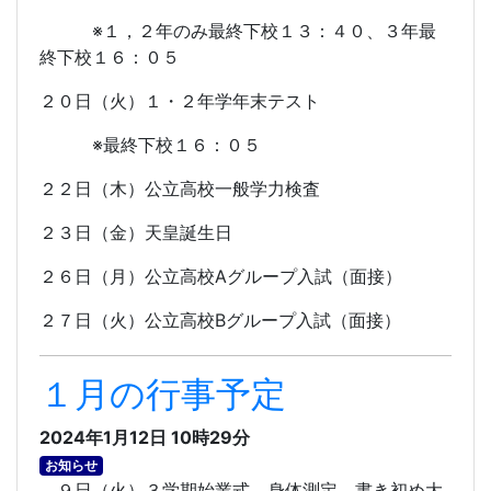
※１，２年のみ最終下校１３：４０、３年最
終下校１６：０５
２０日（火）１・２年学年末テスト
※最終下校１６：０５
２２日（木）公立高校一般学力検査
２３日（金）天皇誕生日
２６日（月）公立高校
A
グループ入試（面接）
２７日（火）公立高校
B
グループ入試（面接）
１月の行事予定
2024年1月12日 10時29分
お知らせ
９日（火）３学期始業式、身体測定、書き初め大