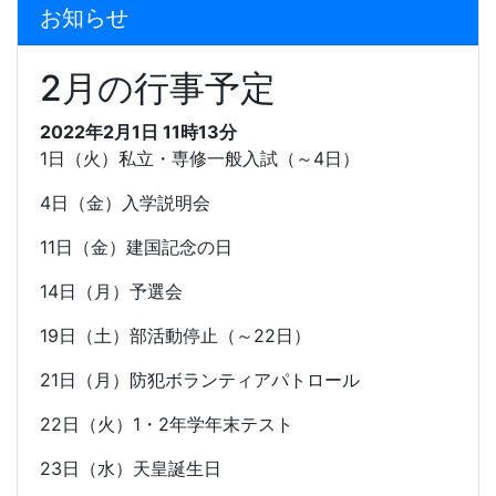
お知らせ
2月の行事予定
2022年2月1日 11時13分
1
日（火）私立・専修一般入試（～
4
日）
4
日（金）入学説明会
11
日（金）建国記念の日
14
日（月）予選会
19
日（土）部活動停止（～
22
日）
21
日（月）防犯ボランティアパトロール
22
日（火）
1
・
2
年学年末テスト
23
日（水）天皇誕生日