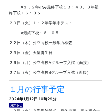
※１，２年のみ最終下校１３：４０、３年最
終下校１６：０５
２０日（火）１・２年学年末テスト
※最終下校１６：０５
２２日（木）公立高校一般学力検査
２３日（金）天皇誕生日
２６日（月）公立高校
A
グループ入試（面接）
２７日（火）公立高校
B
グループ入試（面接）
１月の行事予定
2024年1月12日 10時29分
お知らせ
９日（火）３学期始業式、身体測定、書き初め大