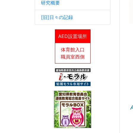
研究概要
[旧]日々の記録
愛
AED設置場所
U
体育館入口
職員室西側