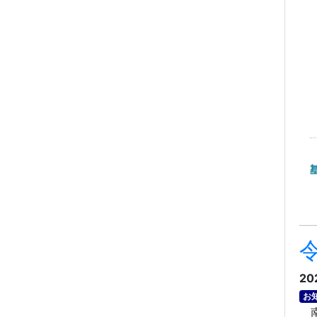
20
お
南