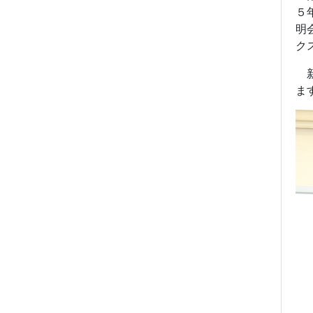
５
明
ク
新
ま