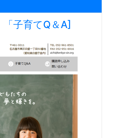
「子育てQ＆A]