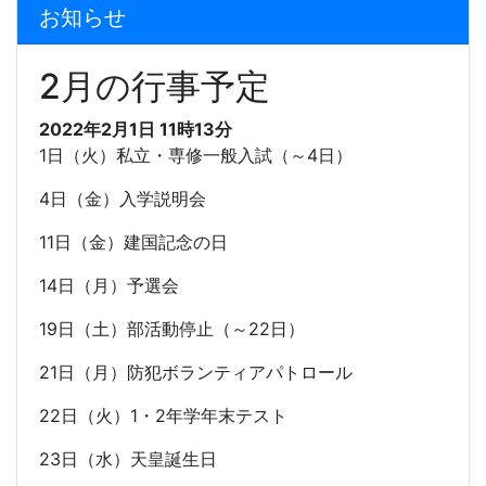
お知らせ
2月の行事予定
2022年2月1日 11時13分
1
日（火）私立・専修一般入試（～
4
日）
4
日（金）入学説明会
11
日（金）建国記念の日
14
日（月）予選会
19
日（土）部活動停止（～
22
日）
21
日（月）防犯ボランティアパトロール
22
日（火）
1
・
2
年学年末テスト
23
日（水）天皇誕生日