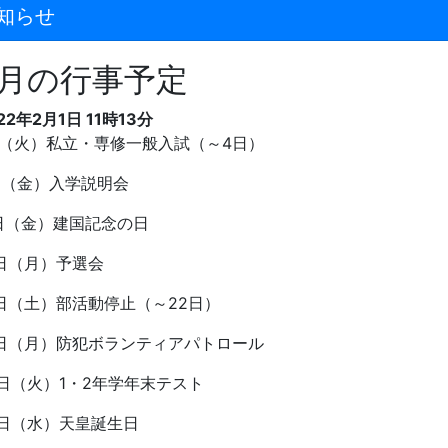
知らせ
2月の行事予定
22年2月1日 11時13分
（火）私立・専修一般入試（～
4
日）
日（金）入学説明会
日（金）建国記念の日
日（月）予選会
日（土）部活動停止（～
22
日）
日（月）防犯ボランティアパトロール
日（火）
1
・
2
年学年末テスト
日（水）天皇誕生日