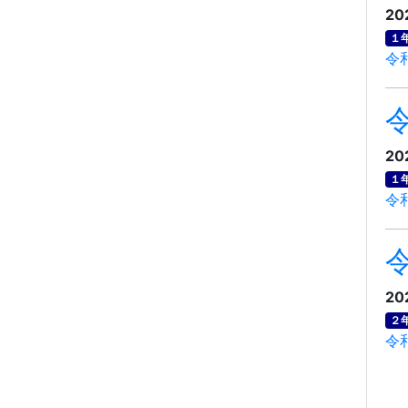
20
１
令
20
１
令和
20
２
令