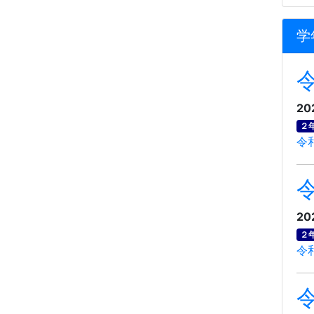
学
20
２
令
20
２
令