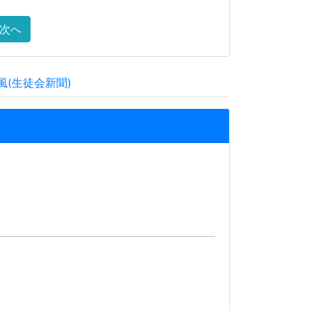
次へ
風(生徒会新聞)