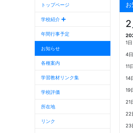
お
トップページ
学校紹介
年間行事予定
20
1
日
お知らせ
4
各種案内
11
学習教材リンク集
14
19
学校評価
21
所在地
22
リンク
23