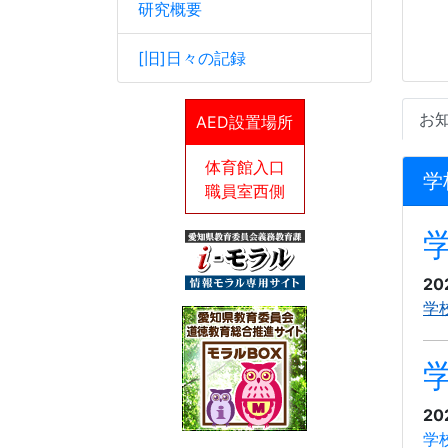
研究概要
[旧]日々の記録
お
AED設置場所
体育館入口
学
職員室西側
20
学
20
学