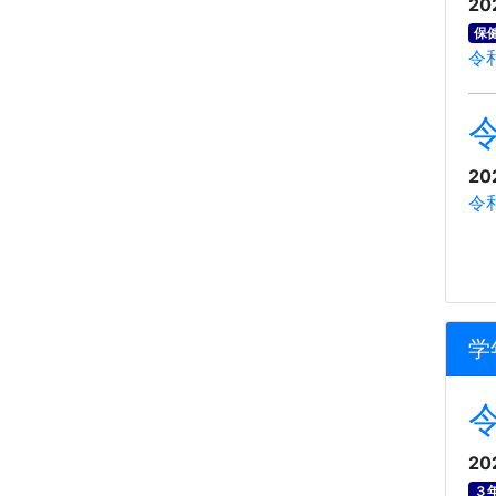
20
保
令
20
令
学
20
３