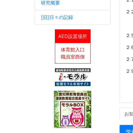
研究概要
２
[旧]日々の記録
２
AED設置場所
２
体育館入口
職員室西側
２
２
お
学