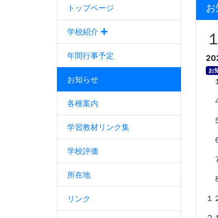
お
トップページ
学校紹介
年間行事予定
20
お
お知らせ
１
４
各種案内
５
学習教材リンク集
６
学校評価
７
所在地
８
１
リンク
２