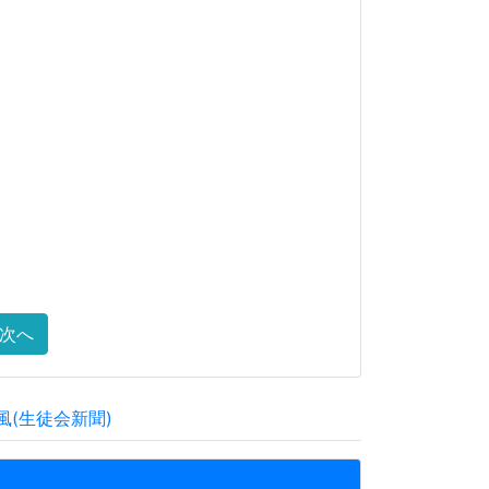
次へ
風(生徒会新聞)