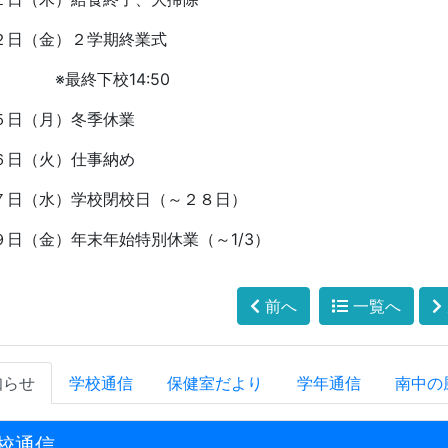
２日（金）２学期終業式
※最終下校
14:50
５日（月）冬季休業
６日（火）仕事納め
７日（水）学校閉校日（～２８日）
９日（金）年末年始特別休業（～
1/3
）
前へ
一覧へ
知らせ
学校通信
保健室だより
学年通信
南中の
校通信