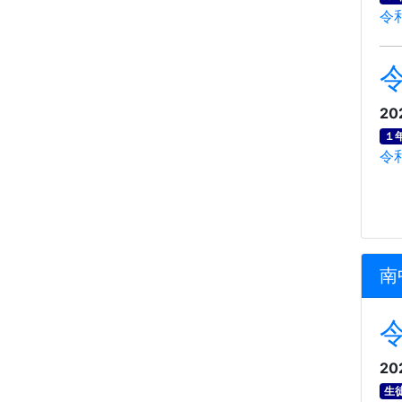
令
20
１
令
南
20
生