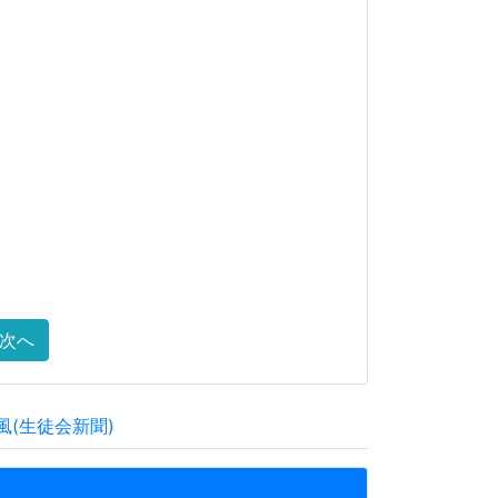
次へ
風(生徒会新聞)