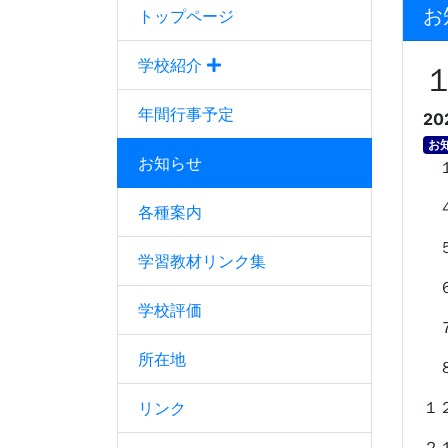
お
トップページ
学校紹介
年間行事予定
20
お
お知らせ
１
４
各種案内
５
学習教材リンク集
６
学校評価
７
所在地
８
１
リンク
２