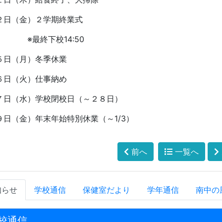
２日（金）２学期終業式
※最終下校
14:50
５日（月）冬季休業
６日（火）仕事納め
７日（水）学校閉校日（～２８日）
９日（金）年末年始特別休業（～
1/3
）
前へ
一覧へ
知らせ
学校通信
保健室だより
学年通信
南中の
校通信