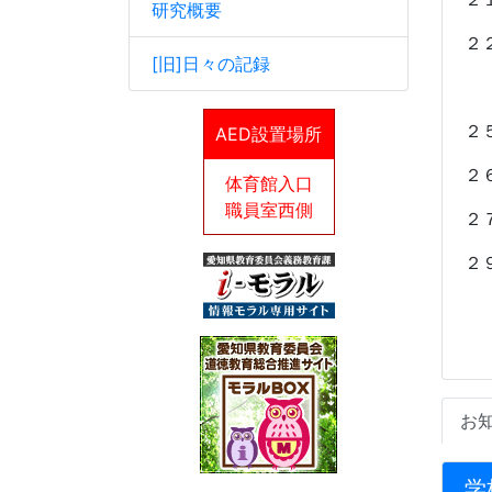
研究概要
２
[旧]日々の記録
２
AED設置場所
２
体育館入口
職員室西側
２
２
お
学