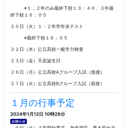
※１，２年のみ最終下校１３：４０、３年最
終下校１６：０５
２０日（火）１・２年学年末テスト
※最終下校１６：０５
２２日（木）公立高校一般学力検査
２３日（金）天皇誕生日
２６日（月）公立高校
A
グループ入試（面接）
２７日（火）公立高校
B
グループ入試（面接）
１月の行事予定
2024年1月12日 10時29分
お知らせ
９日（火）３学期始業式、身体測定、書き初め大