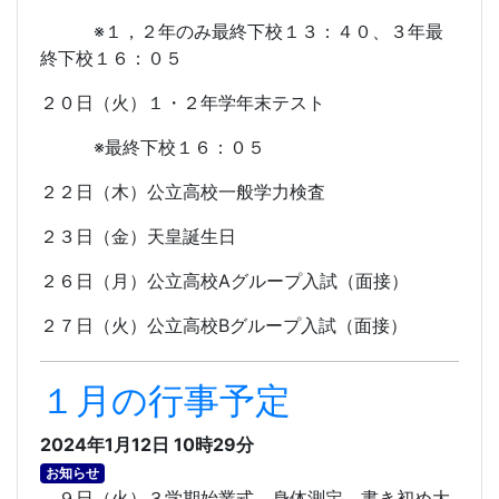
※１，２年のみ最終下校１３：４０、３年最
終下校１６：０５
２０日（火）１・２年学年末テスト
※最終下校１６：０５
２２日（木）公立高校一般学力検査
２３日（金）天皇誕生日
２６日（月）公立高校
A
グループ入試（面接）
２７日（火）公立高校
B
グループ入試（面接）
１月の行事予定
2024年1月12日 10時29分
お知らせ
９日（火）３学期始業式、身体測定、書き初め大