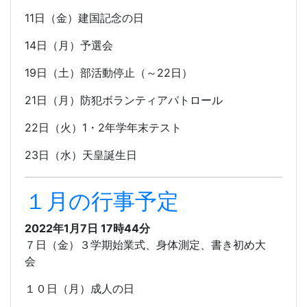
11
日（金）建国記念の日
14
日（月）予選会
19
日（土）部活動停止（～
22
日）
21
日（月）防犯ボランティアパトロール
22
日（火）
1
・
2
年学年末テスト
23
日（水）天皇誕生日
１月の行事予定
2022年1月7日 17時44分
７日（金）３学期始業式、身体測定、書き初め大
会
１０日（月）成人の日