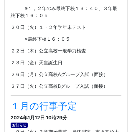
※１，２年のみ最終下校１３：４０、３年最
終下校１６：０５
２０日（火）１・２年学年末テスト
※最終下校１６：０５
２２日（木）公立高校一般学力検査
２３日（金）天皇誕生日
２６日（月）公立高校
A
グループ入試（面接）
２７日（火）公立高校
B
グループ入試（面接）
１月の行事予定
2024年1月12日 10時29分
お知らせ
９日（火）３学期始業式、身体測定、書き初め大