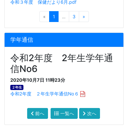
令和３年度 保健だより6月.pdf
«
1
...
3
»
学年通信
令和2年度 2年生学年通
信No6
2020年10月7日 11時23分
２年生
令和2年度 ２年生学年通信No６
前へ
一覧へ
次へ