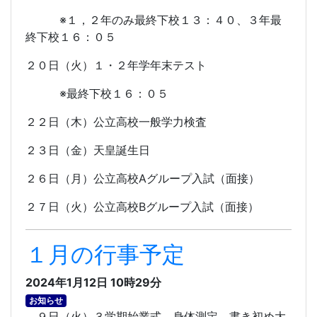
※１，２年のみ最終下校１３：４０、３年最
終下校１６：０５
２０日（火）１・２年学年末テスト
※最終下校１６：０５
２２日（木）公立高校一般学力検査
２３日（金）天皇誕生日
２６日（月）公立高校
A
グループ入試（面接）
２７日（火）公立高校
B
グループ入試（面接）
１月の行事予定
2024年1月12日 10時29分
お知らせ
９日（火）３学期始業式、身体測定、書き初め大