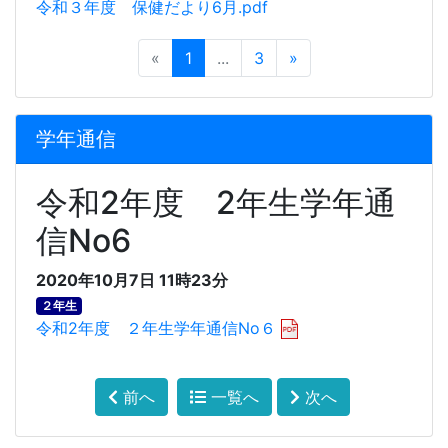
令和３年度 保健だより6月.pdf
«
1
...
3
»
学年通信
令和2年度 2年生学年通
信No6
2020年10月7日 11時23分
２年生
令和2年度 ２年生学年通信No６
前へ
一覧へ
次へ