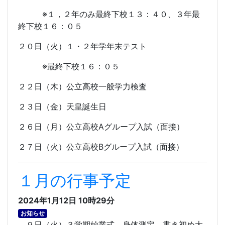
※１，２年のみ最終下校１３：４０、３年最
終下校１６：０５
２０日（火）１・２年学年末テスト
※最終下校１６：０５
２２日（木）公立高校一般学力検査
２３日（金）天皇誕生日
２６日（月）公立高校
A
グループ入試（面接）
２７日（火）公立高校
B
グループ入試（面接）
１月の行事予定
2024年1月12日 10時29分
お知らせ
９日（火）３学期始業式、身体測定、書き初め大