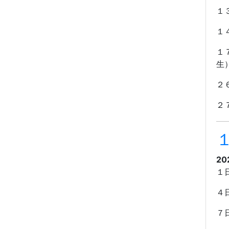
１
１
１
２
２
20
１
４
７