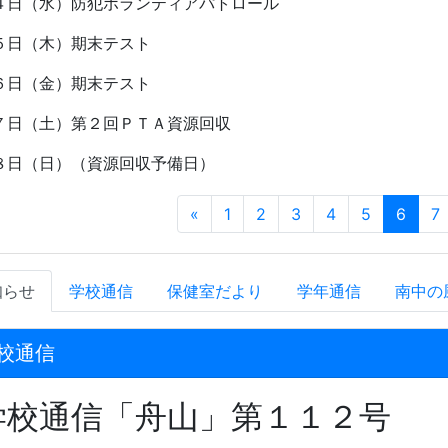
４日（水）防犯ボランティアパトロール
５日（木）期末テスト
６日（金）期末テスト
７日（土）第２回ＰＴＡ資源回収
８日（日）（資源回収予備日）
«
1
2
3
4
5
6
7
知らせ
学校通信
保健室だより
学年通信
南中の
校通信
学校通信「舟山」第１１２号