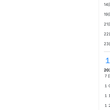
14
19
21
22
23
20
７
１
１