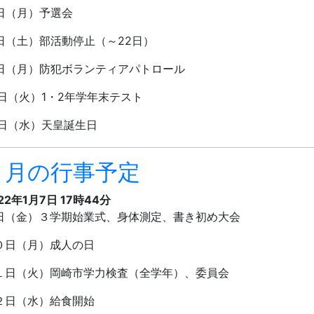
日（月）予選会
日（土）部活動停止（～
22
日）
日（月）防犯ボランティアパトロール
日（火）
1
・
2
年学年末テスト
日（水）天皇誕生日
１月の行事予定
22年1月7日 17時44分
日（金）３学期始業式、身体測定、書き初め
０日（月）成人の日
１日（火）岡崎市学力検査（全学年）、委員会
１２日（水）給食開始