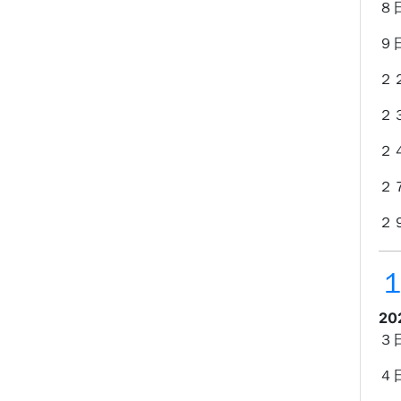
８
９
２
２
２
２
２
20
３
４