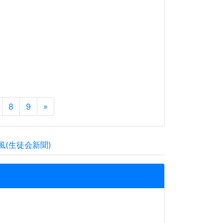
8
9
»
風(生徒会新聞)