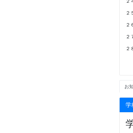
２
２
２
２
２
お
学