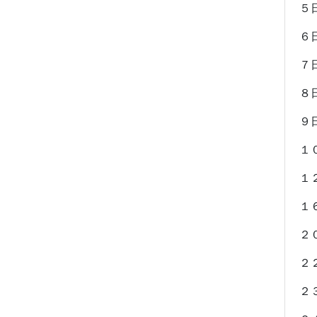
５
６
７
８
９
１
１
１
２
２
２